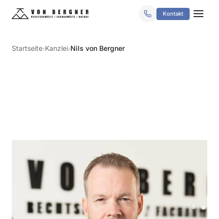
Kontakt
Startseite
Kanzlei
Nils von Bergner
›
›