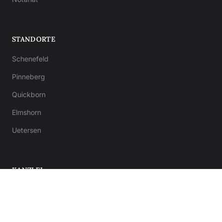
STANDORTE
Schenefeld
Pinneberg
Quickborn
Elmshorn
Uetersen
KANZLEI
Über uns
Ratgeber