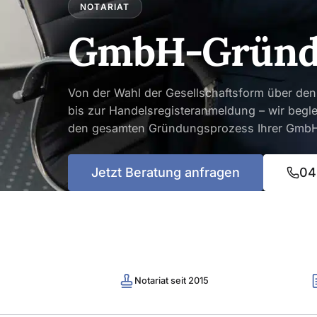
NOTARIAT
GmbH-Gründ
Von der Wahl der Gesellschaftsform über den
bis zur Handelsregisteranmeldung – wir begle
den gesamten Gründungsprozess Ihrer Gmb
Jetzt Beratung anfragen
04
Notariat seit 2015