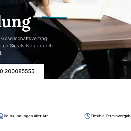
ung
 Gesellschaftsvertrag
iten Sie als Notar durch
H.
0 200085555
Beurkundungen aller Art
Flexible Terminvergab