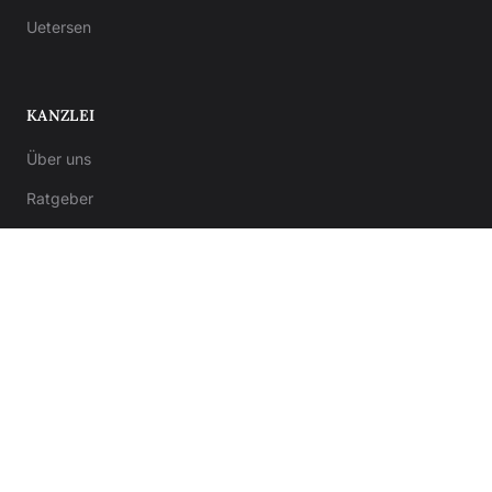
Uetersen
KANZLEI
Über uns
Ratgeber
Kontakt
Notar-Formulare
Anwalt-Formulare
© 2026 Kanzlei von Bergner. Alle Rechte vorbehalten.
Impressum
Datenschutz