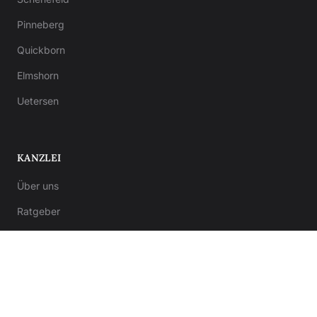
Pinneberg
Quickborn
Elmshorn
Uetersen
KANZLEI
Über uns
Ratgeber
Kontakt
Notar-Formulare
Anwalt-Formulare