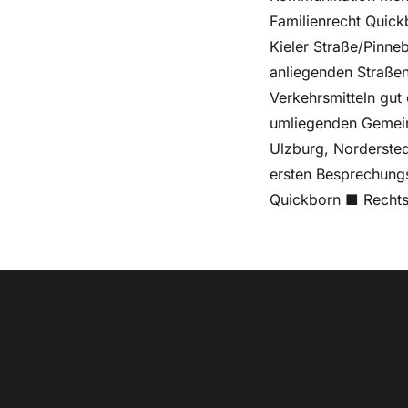
Familienrecht Quick
Kieler Straße/Pinne
anliegenden Straßen
Verkehrsmitteln gut
umliegenden Gemeind
Ulzburg, Nordersted
ersten Besprechungs
Quickborn ■ Recht