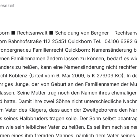
Lesezeit
kborn ■ Rechtsanwalt ■ Scheidung von Bergner – Rechtsanw
orn Bahnhofstraße 112 25451 Quickborn Tel: 04106 6392 
vonbergner.eu Familienrecht Quickborn: Namensänderung be
nen Familiennamen ändern lassen zu können, bedarf es wic
anders zu heißen, kann eine Namensänderung nicht rechtfer
cht Koblenz (Urteil vom 6. Mai 2009, 5 K 279/09.KO). In 
jähriges Junge, der von Geburt an den Familiennamen der Mut
assen. Seine Mutter trug noch den Namen ihres ehemalige
ind hatte. Damit ihre zwei Söhne nicht unterschiedliche Nac
em Vater des Klägers, dass auch der Zweitgeborene den Na
s seines Halbbruders tragen solle. Der Sohn selbst beantra
wie sein leiblicher Vater zu heißen. Es sei ihm nach seine
men eines ihm fremden Mannes, nämlich dem Vater seines 