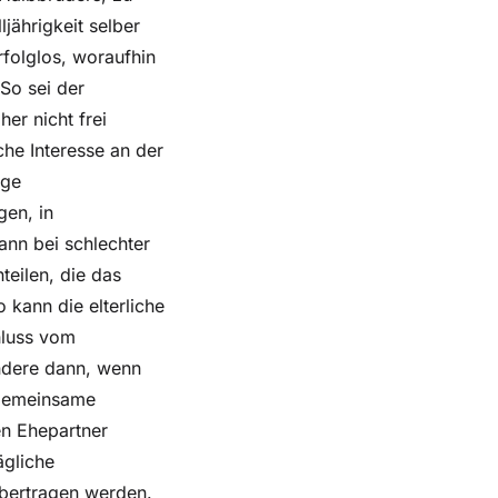
ljährigkeit selber
folglos, woraufhin
So sei der
er nicht frei
he Interesse an der
ige
gen, in
ann bei schlechter
eilen, die das
kann die elterliche
hluss vom
ndere dann, wenn
e gemeinsame
en Ehepartner
ägliche
 übertragen werden.