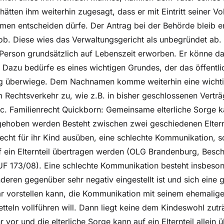
hätten ihm weiterhin zugesagt, dass er mit Eintritt seiner Vol
en entscheiden dürfe. Der Antrag bei der Behörde bleib er
b. Diese wies das Verwaltungsgericht als unbegründet ab. 
Person grundsätzlich auf Lebenszeit erworben. Er könne dah
Dazu bedürfe es eines wichtigen Grundes, der das öffentlic
g überwiege. Dem Nachnamen komme weiterhin eine wicht
 Rechtsverkehr zu, wie z.B. in bisher geschlossenen Verträ
c. Familienrecht Quickborn: Gemeinsame elterliche Sorge k
ehoben werden Besteht zwischen zwei geschiedenen Elternt
ht für ihr Kind ausüben, eine schlechte Kommunikation, so 
 ein Elternteil übertragen werden (OLG Brandenburg, Besc
UF 173/08). Eine schlechte Kommunikation besteht insbeso
anderen gegenüber sehr negativ eingestellt ist und sich ein
ar vorstellen kann, die Kommunikation mit seinem ehemalig
etteln vollführen will. Dann liegt keine dem Kindeswohl zutr
or und die elterliche Sorge kann auf ein Elternteil allein