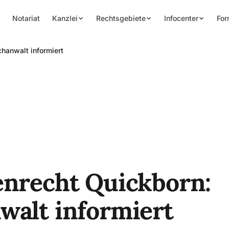
Notariat
Kanzlei
Rechtsgebiete
Infocenter
For
chanwalt informiert
enrecht Quickborn:
walt informiert