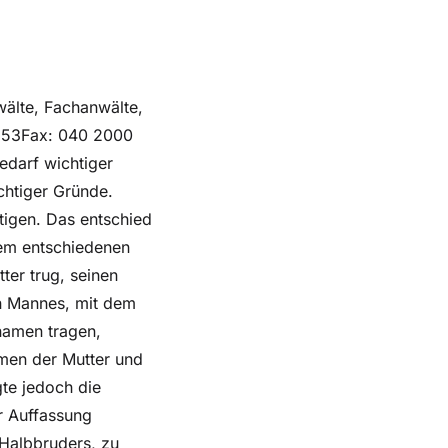
älte, Fachanwälte,
653Fax: 040 2000
darf wichtiger
htiger Gründe.
tigen. Das entschied
dem entschiedenen
ter trug, seinen
n Mannes, mit dem
hnamen tragen,
men der Mutter und
gte jedoch die
r Auffassung
Halbbruders, zu