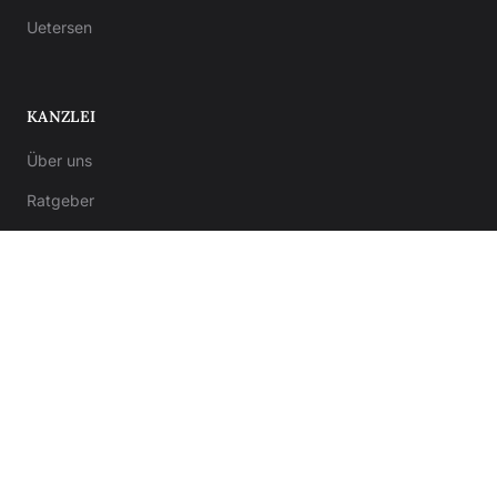
Uetersen
KANZLEI
Über uns
Ratgeber
Kontakt
Notar-Formulare
Anwalt-Formulare
© 2026 Kanzlei von Bergner. Alle Rechte vorbehalten.
Impressum
Datenschutz