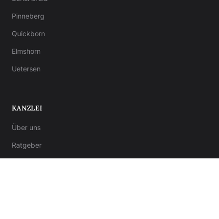
Pinneberg
Quickborn
Elmshorn
Uetersen
KANZLEI
Über uns
Ratgeber
Kontakt
Notar-Formulare
Anwalt-Formulare