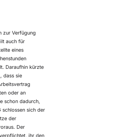
n zur Verfügung
lt auch für
ellte eines
ochenstunden
t. Daraufhin kürzte
, dass sie
Arbeitsvertrag
ten oder an
sie schon dadurch,
G schlossen sich der
tze der
voraus. Der
erpflichtet, ihr den