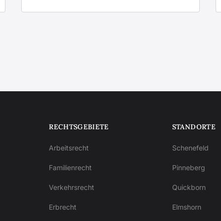
RECHTSGEBIETE
STANDORTE
Arbeitsrecht
Schenefeld
Familienrecht
Pinneberg
Verkehrsrecht
Quickborn
Erbrecht
Elmshorn