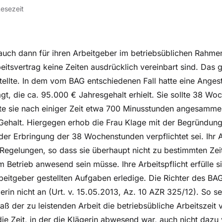
Lesezeit
auch dann für ihren Arbeitgeber im betriebsüblichen Rahme
itsvertrag keine Zeiten ausdrücklich vereinbart sind. Das gi
tellte. In dem vom BAG entschiedenen Fall hatte eine Angest
t, die ca. 95.000 € Jahresgehalt erhielt. Sie sollte 38 W
tte sie nach einiger Zeit etwa 700 Minusstunden angesammel
 Gehalt. Hiergegen erhob die Frau Klage mit der Begründung
 der Erbringung der 38 Wochenstunden verpflichtet sei. Ihr 
 Regelungen, so dass sie überhaupt nicht zu bestimmten Zei
 Betrieb anwesend sein müsse. Ihre Arbeitspflicht erfülle 
beitgeber gestellten Aufgaben erledige. Die Richter des BA
rin nicht an (Urt. v. 15.05.2013, Az. 10 AZR 325/12). So se
aß der zu leistenden Arbeit die betriebsübliche Arbeitszeit 
die Zeit, in der die Klägerin abwesend war, auch nicht dazu v