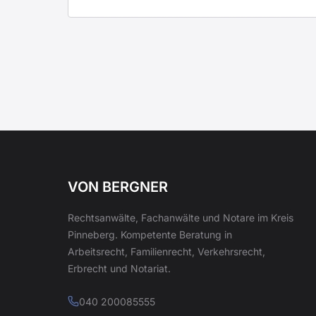
VON BERGNER
Rechtsanwälte, Fachanwälte und Notare im Kreis
Pinneberg. Kompetente Beratung in
Arbeitsrecht, Familienrecht, Verkehrsrecht,
Erbrecht und Notariat.
040 200085555