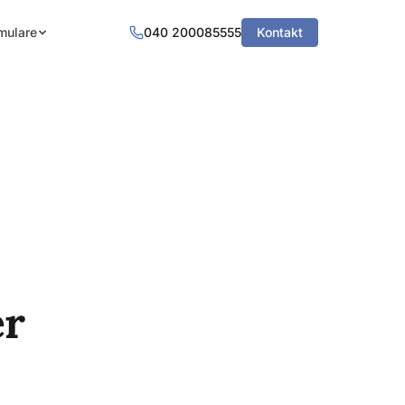
mulare
040 200085555
Kontakt
er