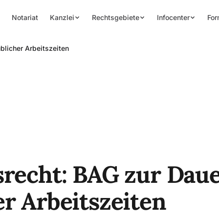
Notariat
Kanzlei
Rechtsgebiete
Infocenter
For
blicher Arbeitszeiten
srecht: BAG zur Dau
er Arbeitszeiten