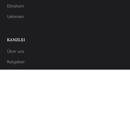
Elmshorn
Uetersen
KANZLEI
Über uns
Ratgeber
Kontakt
Notar-Formulare
Anwalt-Formulare
© 2026 Kanzlei von Bergner. Alle Rechte vorbehalten.