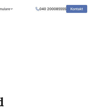
mulare
040 200085555
Kontakt
d