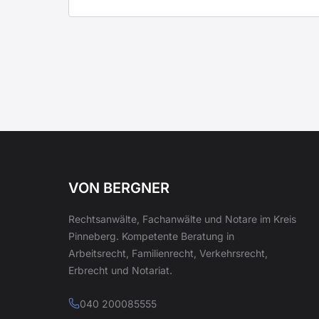
VON BERGNER
Rechtsanwälte, Fachanwälte und Notare im Kreis
Pinneberg. Kompetente Beratung in
Arbeitsrecht, Familienrecht, Verkehrsrecht,
Erbrecht und Notariat.
040 200085555