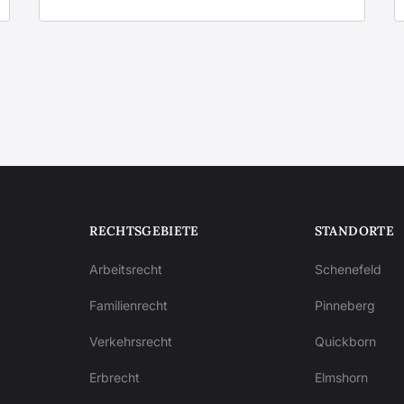
RECHTSGEBIETE
STANDORTE
Arbeitsrecht
Schenefeld
Familienrecht
Pinneberg
Verkehrsrecht
Quickborn
Erbrecht
Elmshorn