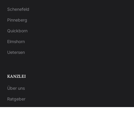
Schenefeld
Pinneberg
Quickborn
Elmshorn
Uetersen
KANZLEI
Über uns
Ratgeber
Kontakt
Notar-Formulare
Anwalt-Formulare