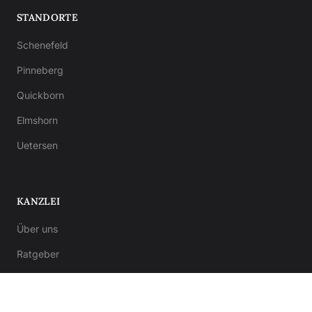
STANDORTE
Schenefeld
Pinneberg
Quickborn
Elmshorn
Uetersen
KANZLEI
Über uns
Ratgeber
Kontakt
Notar-Formulare