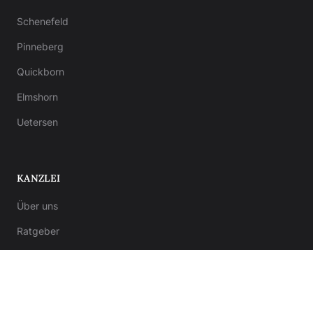
Schenefeld
Pinneberg
Quickborn
Elmshorn
Uetersen
KANZLEI
Über uns
Ratgeber
Kontakt
Notar-Formulare
Anwalt-Formulare