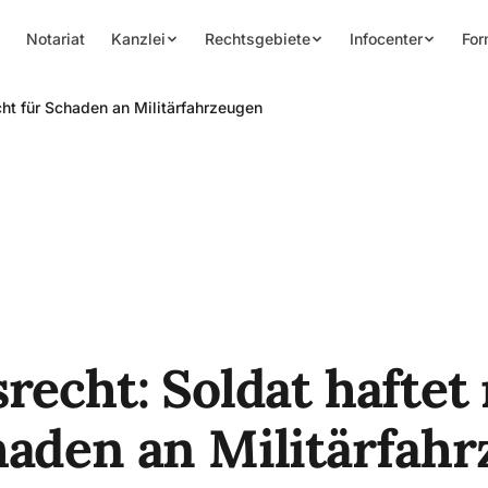
Notariat
Kanzlei
Rechtsgebiete
Infocenter
For
icht für Schaden an Militärfahrzeugen
recht: Soldat haftet
haden an Militärfah