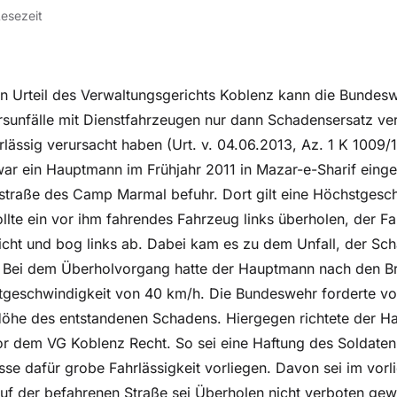
Lesezeit
n Urteil des Verwaltungsgerichts Koblenz kann die Bundesw
rsunfälle mit Dienstfahrzeugen nur dann Schadensersatz ve
rlässig verursacht haben (Urt. v. 04.06.2013, Az. 1 K 1009/
war ein Hauptmann im Frühjahr 2011 in Mazar-e-Sharif einge
nstraße des Camp Marmal befuhr. Dort gilt eine Höchstgesc
llte ein vor ihm fahrendes Fahrzeug links überholen, der F
icht und bog links ab. Dabei kam es zu dem Unfall, der Sc
rt. Bei dem Überholvorgang hatte der Hauptmann nach den 
stgeschwindigkeit von 40 km/h. Die Bundeswehr forderte v
Höhe des entstandenen Schadens. Hiergegen richtete der H
r dem VG Koblenz Recht. So sei eine Haftung des Soldaten
se dafür grobe Fahrlässigkeit vorliegen. Davon sei im vorl
uf der befahrenen Straße sei Überholen nicht verboten gew