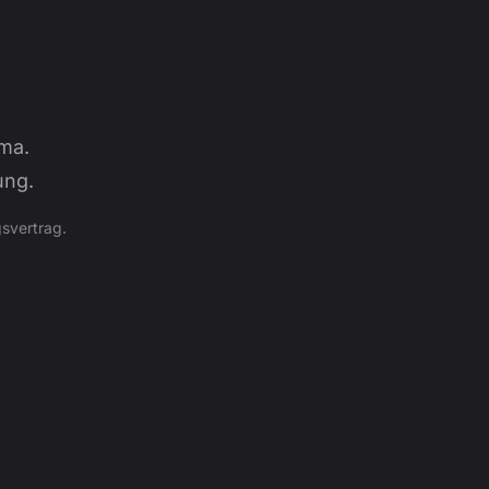
ma.
ung.
svertrag.