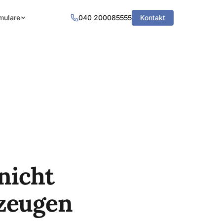
mulare
040 200085555
Kontakt
 nicht
rzeugen