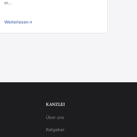
er…
Weiterlesen
KANZLEI
Über uns
Ratgeber