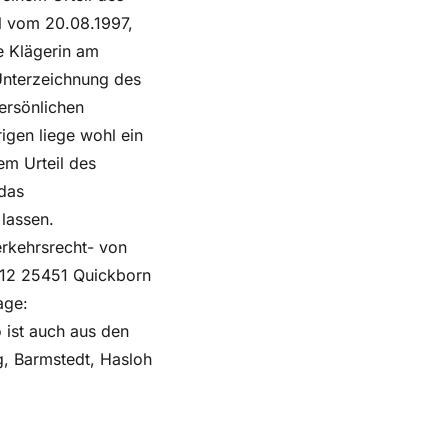
il vom 20.08.1997,
e Klägerin am
Unterzeichnung des
ersönlichen
igen liege wohl ein
em Urteil des
 das
 lassen.
erkehrsrecht- von
112 25451 Quickborn
age:
 ist auch aus den
g, Barmstedt, Hasloh