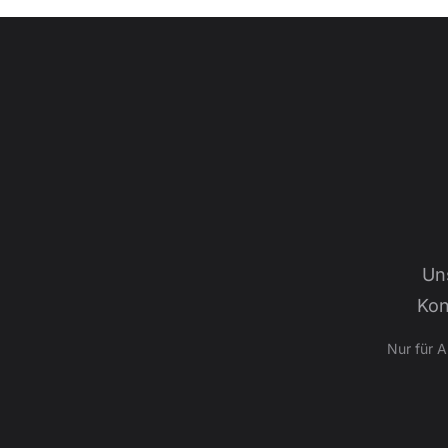
Un
Kon
Nur für 