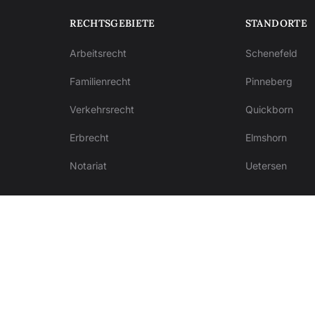
RECHTSGEBIETE
STANDORTE
Arbeitsrecht
Schenefeld
Familienrecht
Pinneberg
Verkehrsrecht
Quickborn
Erbrecht
Elmshorn
Notariat
Uetersen
.