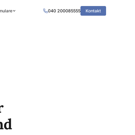
mulare
040 200085555
Kontakt
r
nd