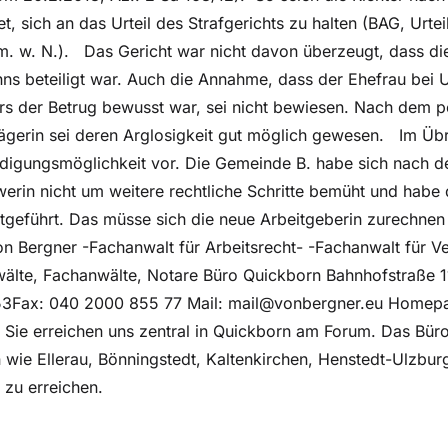
et, sich an das Urteil des Strafgerichts zu halten (BAG, Urte
. w. N.). Das Gericht war nicht davon überzeugt, dass di
ns beteiligt war. Auch die Annahme, dass der Ehefrau bei 
rs der Betrug bewusst war, sei nicht bewiesen. Nach dem p
ägerin sei deren Arglosigkeit gut möglich gewesen. Im Übr
ndigungsmöglichkeit vor. Die Gemeinde B. habe sich nach d
werin nicht um weitere rechtliche Schritte bemüht und habe
ortgeführt. Das müsse sich die neue Arbeitgeberin zurechnen
on Bergner -Fachanwalt für Arbeitsrecht- -Fachanwalt für V
wälte, Fachanwälte, Notare Büro Quickborn Bahnhofstraße 
53Fax: 040 2000 855 77 Mail: mail@vonbergner.eu Homep
ie erreichen uns zentral in Quickborn am Forum. Das Büro
wie Ellerau, Bönningstedt, Kaltenkirchen, Henstedt-Ulzbur
 zu erreichen.