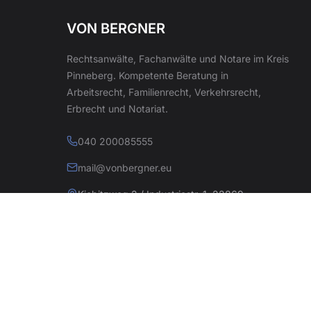
VON BERGNER
Rechtsanwälte, Fachanwälte und Notare im Kreis
Pinneberg. Kompetente Beratung in
Arbeitsrecht, Familienrecht, Verkehrsrecht,
Erbrecht und Notariat.
040 200085555
mail@vonbergner.eu
Kiebitzweg 2 / Industriestr. 1, 22869
Schenefeld
© 2026 Kanzlei von Bergner. Alle Rechte vorbehalten