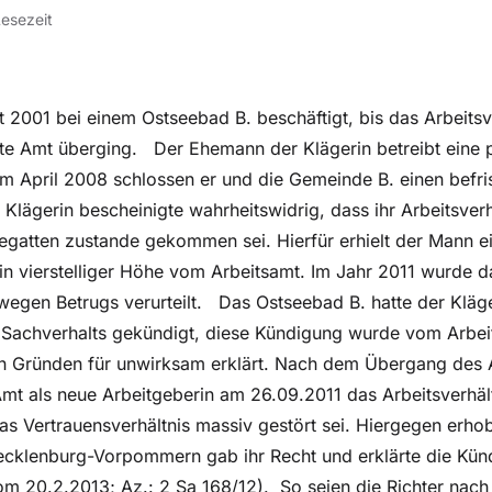
Lesezeit
t 2001 bei einem Ostseebad B. beschäftigt, bis das Arbeitsv
te Amt überging. Der Ehemann der Klägerin betreibt eine p
 im April 2008 schlossen er und die Gemeinde B. einen befri
Klägerin bescheinigte wahrheitswidrig, dass ihr Arbeitsverh
hegatten zustande gekommen sei. Hierfür erhielt der Mann e
in vierstelliger Höhe vom Arbeitsamt. Im Jahr 2011 wurde 
 wegen Betrugs verurteilt. Das Ostseebad B. hatte der Kläge
Sachverhalts gekündigt, diese Kündigung wurde vom Arbei
n Gründen für unwirksam erklärt. Nach dem Übergang des A
mt als neue Arbeitgeberin am 26.09.2011 das Arbeitsverhält
s Vertrauensverhältnis massiv gestört sei. Hiergegen erho
klenburg-Vorpommern gab ihr Recht und erklärte die Kün
om 20.2.2013; Az.: 2 Sa 168/12). So seien die Richter nach