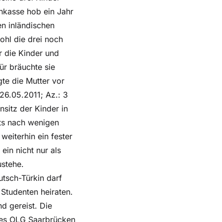
nkasse hob ein Jahr
en inländischen
ohl die drei noch
r die Kinder und
ür bräuchte sie
te die Mutter vor
 26.05.2011; Az.: 3
sitz der Kinder in
its nach wenigen
eiterhin ein fester
ein nicht nur als
ustehe.
utsch-Türkin darf
 Studenten heiraten.
d gereist. Die
 des OLG Saarbrücken