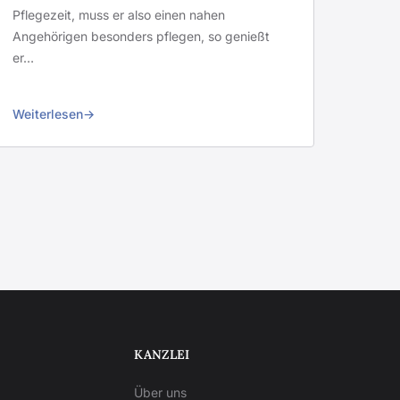
Pflegezeit, muss er also einen nahen
Angehörigen besonders pflegen, so genießt
er…
Weiterlesen
KANZLEI
Über uns