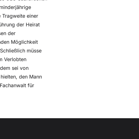
minderjährige
 Tragweite einer
ührung der Heirat
sen der
enden Möglichkeit
 Schließlich müsse
m Verlobten
rdem sei von
 hielten, den Mann
 Fachanwalt für