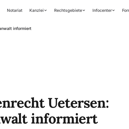
Notariat
Kanzlei
Rechtsgebiete
Infocenter
For
nwalt informiert
enrecht Uetersen:
walt informiert