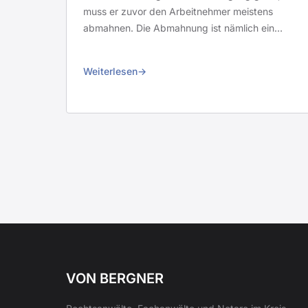
muss er zuvor den Arbeitnehmer meistens
abmahnen. Die Abmahnung ist nämlich ein…
Weiterlesen
VON BERGNER