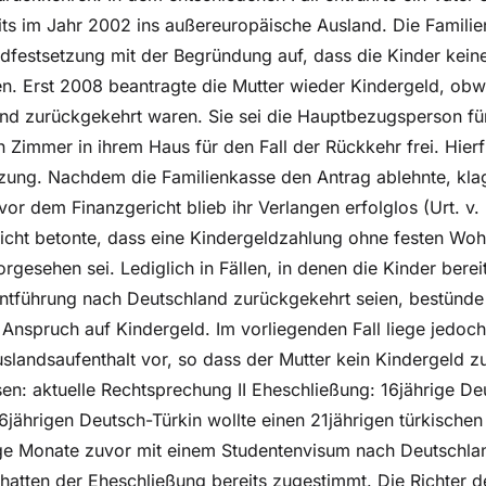
its im Jahr 2002 ins außereuropäische Ausland. Die Familie
ldfestsetzung mit der Begründung auf, dass die Kinder kein
n. Erst 2008 beantragte die Mutter wieder Kindergeld, obw
nd zurückgekehrt waren. Sie sei die Hauptbezugsperson fü
 Zimmer in ihrem Haus für den Fall der Rückkehr frei. Hierf
ützung. Nachdem die Familienkasse den Antrag ablehnte, klag
or dem Finanzgericht blieb ihr Verlangen erfolglos (Urt. v.
icht betonte, dass eine Kindergeldzahlung ohne festen Wohn
rgesehen sei. Lediglich in Fällen, in denen die Kinder bere
tführung nach Deutschland zurückgekehrt seien, bestünde w
Anspruch auf Kindergeld. Im vorliegenden Fall liege jedoch 
landsaufenthalt vor, so dass der Mutter kein Kindergeld z
sen: aktuelle Rechtsprechung II Eheschließung: 16jährige De
16jährigen Deutsch-Türkin wollte einen 21jährigen türkischen
ige Monate zuvor mit einem Studentenvisum nach Deutschlan
n hatten der Eheschließung bereits zugestimmt. Die Richter