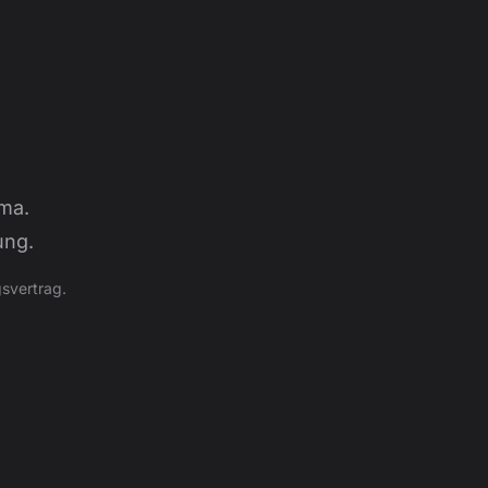
ma.
ung.
svertrag.