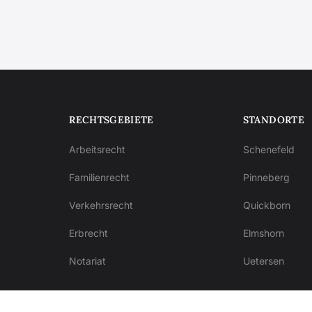
RECHTSGEBIETE
STANDORTE
Arbeitsrecht
Schenefeld
Familienrecht
Pinneberg
Verkehrsrecht
Quickborn
Erbrecht
Elmshorn
Notariat
Uetersen