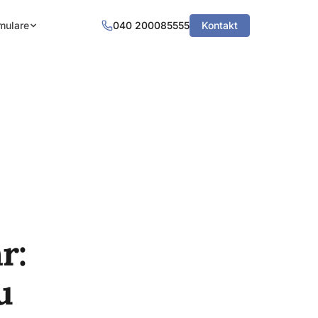
mulare
040 200085555
Kontakt
r:
u