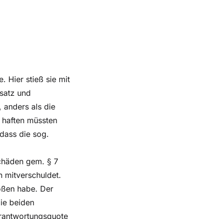
. Hier stieß sie mit
satz und
 anders als die
l haften müssten
 dass die sog.
chäden gem. § 7
h mitverschuldet.
oßen habe. Der
ie beiden
Verantwortungsquote