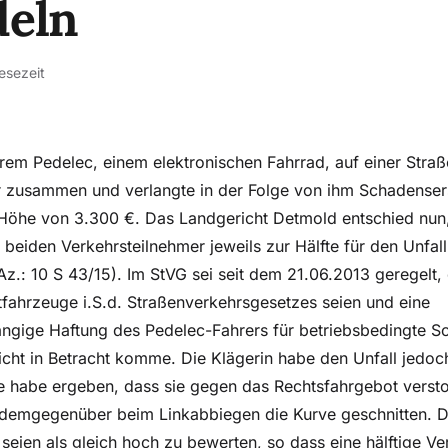
deln
esezeit
hrem Pedelec, einem elektronischen Fahrrad, auf einer Straße
r zusammen und verlangte in der Folge von ihm Schadenser
Höhe von 3.300 €. Das Landgericht Detmold entschied nun,
 beiden Verkehrsteilnehmer jeweils zur Hälfte für den Unfal
 Az.: 10 S 43/15). Im StVG sei seit dem 21.06.2013 geregelt,
tfahrzeuge i.S.d. Straßenverkehrsgesetzes seien und eine
ngige Haftung des Pedelec-Fahrers für betriebsbedingte S
icht in Betracht komme. Die Klägerin habe den Unfall jedoc
 habe ergeben, dass sie gegen das Rechtsfahrgebot verst
 demgegenüber beim Linkabbiegen die Kurve geschnitten. D
 seien als gleich hoch zu bewerten, so dass eine hälftige 