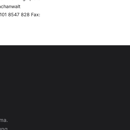
Fachanwalt
4101 8547 828 Fax:
ma.
ung.