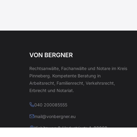
VON BERGNER
Rechtsanwälte, Fachanwälte und Notare im Kreis
Pinneberg. Kompetente Beratung in
Arbeitsrecht, Familienrecht, Verkehrsrecht,
Erbrecht und Notariat.
040 200085555
mail@vonbergner.eu
Kiebitzweg 2 / Industriestr. 1, 22869
Schenefeld