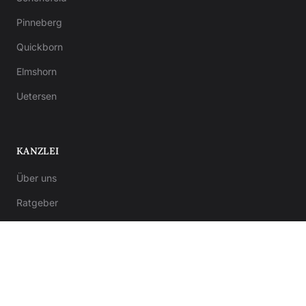
Pinneberg
Quickborn
Elmshorn
Uetersen
KANZLEI
Über uns
Ratgeber
Kontakt
Notar-Formulare
Anwalt-Formulare