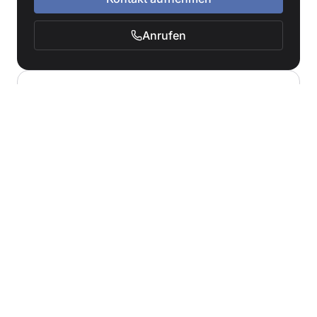
Anrufen
Weitere Themen
Gesetzliche Erbfolge
Das Testament
Erbauseinandersetzung
Erbausschlagung
Übersicht Erbrecht