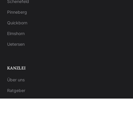
Schenefeld
Pinneberg
Quickborn
Elmshorn
Uetersen
KANZLEI
Über uns
Ratgeber
Kontakt
Notar-Formulare
Anwalt-Formulare