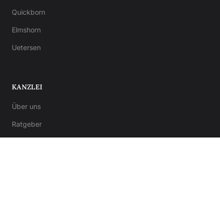
Quickborn
Elmshorn
Uetersen
KANZLEI
Über uns
Ratgeber
Kontakt
Notar-Formulare
Anwalt-Formulare