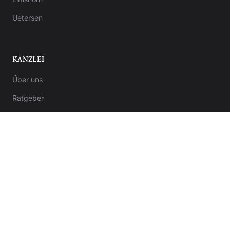
Uetersen
KANZLEI
Über uns
Ratgeber
Kontakt
Notar-Formulare
Anwalt-Formulare
© 2026 Kanzlei von Bergner. Alle Rechte vorbehalten.
Impressum
Datenschutz