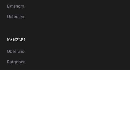
Elmshorn
Uetersen
KANZLEI
Über uns
Ratgeber
Kontakt
Notar-Formulare
Anwalt-Formulare
© 2026 Kanzlei von Bergner. Alle Rechte vorbehalten.