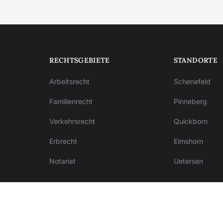
RECHTSGEBIETE
STANDORTE
Arbeitsrecht
Schenefeld
Familienrecht
Pinneberg
Verkehrsrecht
Quickborn
Erbrecht
Elmshorn
Notariat
Uetersen