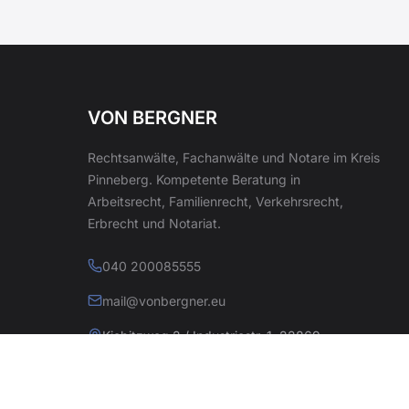
VON BERGNER
Rechtsanwälte, Fachanwälte und Notare im Kreis
Pinneberg. Kompetente Beratung in
Arbeitsrecht, Familienrecht, Verkehrsrecht,
Erbrecht und Notariat.
040 200085555
mail@vonbergner.eu
Kiebitzweg 2 / Industriestr. 1, 22869
Schenefeld