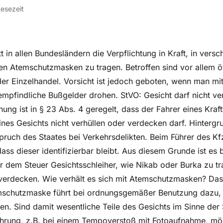
Lesezeit
t in allen Bundesländern die Verpflichtung in Kraft, in vers
hen Atemschutzmasken zu tragen. Betroffen sind vor allem öf
der Einzelhandel. Vorsicht ist jedoch geboten, wenn man mi
empfindliche Bußgelder drohen. StVO: Gesicht darf nicht ver
ung ist in § 23 Abs. 4 geregelt, dass der Fahrer eines Kraf
ines Gesichts nicht verhüllen oder verdecken darf. Hintergru
ruch des Staates bei Verkehrsdelikten. Beim Führer des K
dass dieser identifizierbar bleibt. Aus diesem Grunde ist es
ter dem Steuer Gesichtsschleiher, wie Nikab oder Burka zu t
 verdecken. Wie verhält es sich mit Atemschutzmasken? Das
mschutzmaske führt bei ordnungsgemäßer Benutzung dazu,
n. Sind damit wesentliche Teile des Gesichts im Sinne der
führung, z.B. bei einem Tempoverstoß mit Fotoaufnahme, m