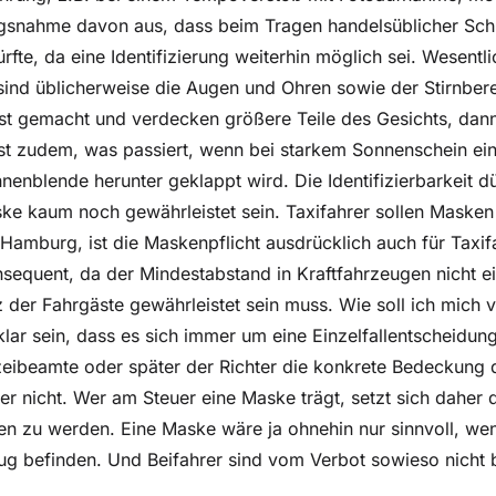
ungsnahme davon aus, dass beim Tragen handelsüblicher Sc
rfte, da eine Identifizierung weiterhin möglich sei. Wesentli
ind üblicherweise die Augen und Ohren sowie der Stirnbere
st gemacht und verdecken größere Teile des Gesichts, dan
ist zudem, was passiert, wenn bei starkem Sonnenschein ei
enblende herunter geklappt wird. Die Identifizierbarkeit d
ke kaum noch gewährleistet sein. Taxifahrer sollen Masken 
Hamburg, ist die Maskenpflicht ausdrücklich auch für Taxi
nsequent, da der Mindestabstand in Kraftfahrzeugen nicht 
der Fahrgäste gewährleistet sein muss. Wie soll ich mich ve
lar sein, dass es sich immer um eine Einzelfallentscheidun
zeibeamte oder später der Richter die konkrete Bedeckung 
der nicht. Wer am Steuer eine Maske trägt, setzt sich daher
ten zu werden. Eine Maske wäre ja ohnehin nur sinnvoll, we
g befinden. Und Beifahrer sind vom Verbot sowieso nicht b