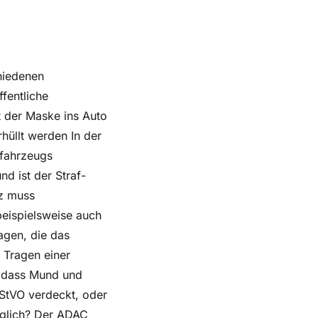
chiedenen
fentliche
t der Maske ins Auto
hüllt werden In der
tfahrzeugs
nd ist der Straf-
fz muss
 beispielsweise auch
ragen, die das
 Tragen einer
 dass Mund und
 StVO verdeckt, oder
öglich? Der ADAC