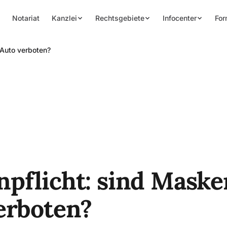
Notariat
Kanzlei
Rechtsgebiete
Infocenter
For
Auto verboten?
pflicht: sind Maske
erboten?