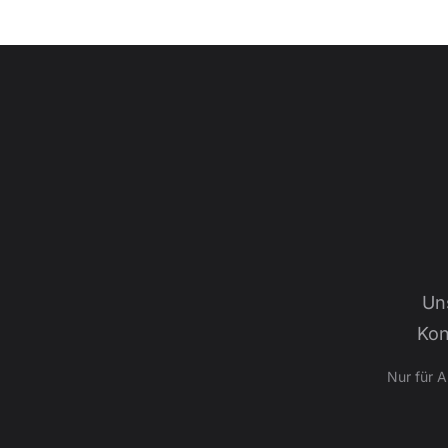
Un
Kon
Nur für 