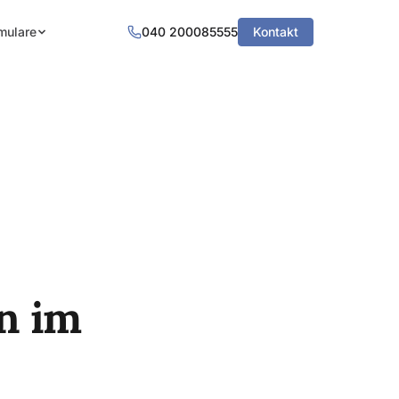
mulare
040 200085555
Kontakt
n im