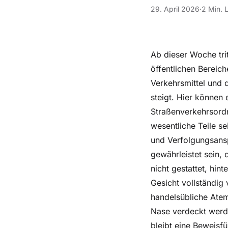
29. April 2026
·
2 Min. 
Ab dieser Woche trit
öffentlichen Bereic
Verkehrsmittel und 
steigt. Hier können 
Straßenverkehrsordn
wesentliche Teile se
und Verfolgungsansp
gewährleistet sein, 
nicht gestattet, hin
Gesicht vollständig
handelsübliche Ate
Nase verdeckt werde
bleibt eine Beweis