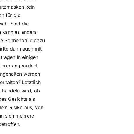
hutzmasken kein
ch für die
ich. Sind die
n kann es anders
ne Sonnenbrille dazu
ürfte dann auch mit
tragen In einigen
fahrer angeordnet
eingehalten werden
rhalten? Letztlich
g handeln wird, ob
des Gesichts als
 dem Risiko aus, von
nn sich mehrere
etroffen.