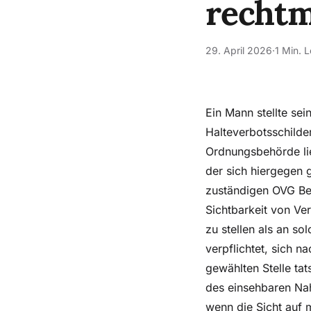
recht
29. April 2026
·
1 Min. L
Ein Mann stellte se
Halteverbotsschilder
Ordnungsbehörde li
der sich hiergegen 
zuständigen OVG Ber
Sichtbarkeit von Ve
zu stellen als an so
verpflichtet, sich 
gewählten Stelle tat
des einsehbaren Nah
wenn die Sicht auf 