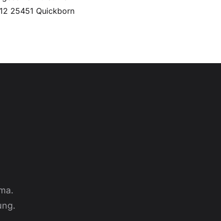
112 25451 Quickborn
ma.
ung.