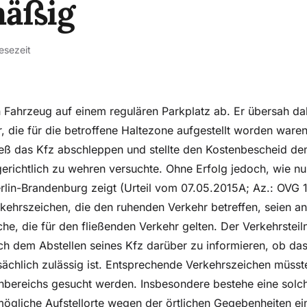
mäßig
esezeit
in Fahrzeug auf einem regulären Parkplatz ab. Er übersah da
, die für die betroffene Haltezone aufgestellt worden waren
eß das Kfz abschleppen und stellte den Kostenbescheid de
gerichtlich zu wehren versuchte. Ohne Erfolg jedoch, wie nu
lin-Brandenburg zeigt (Urteil vom 07.05.2015A; Az.: OVG 1 
rkehrszeichen, die den ruhenden Verkehr betreffen, seien 
lche, die für den fließenden Verkehr gelten. Der Verkehrstei
nach dem Abstellen seines Kfz darüber zu informieren, ob da
sächlich zulässig ist. Entsprechende Verkehrszeichen müsste
bereichs gesucht werden. Insbesondere bestehe eine solch
mögliche Aufstellorte wegen der örtlichen Gegebenheiten ei