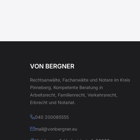
VON BERGNER
Rechtsanwälte, Fachanwälte und Notare im Kreis
Pinneberg. Kompetente Beratung in
Arbeitsrecht, Familienrecht, Verkehrsrecht,
Erbrecht und Notariat.
040 200085555
mail@vonbergner.eu