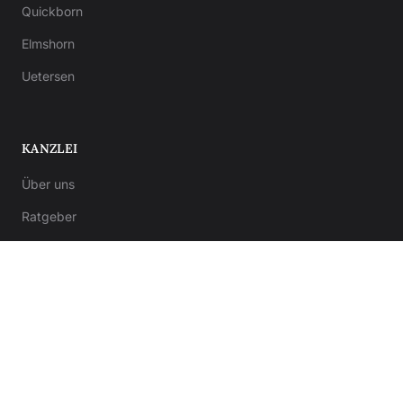
Quickborn
Elmshorn
Uetersen
KANZLEI
Über uns
Ratgeber
Kontakt
Notar-Formulare
Anwalt-Formulare