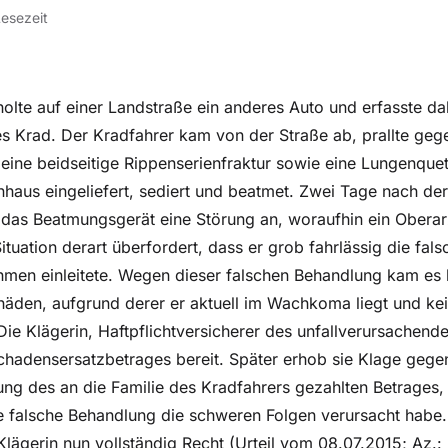
Lesezeit
holte auf einer Landstraße ein anderes Auto und erfasste da
Krad. Der Kradfahrer kam von der Straße ab, prallte geg
ll eine beidseitige Rippenserienfraktur sowie eine Lungenqu
enhaus eingeliefert, sediert und beatmet. Zwei Tage nach d
das Beatmungsgerät eine Störung an, woraufhin ein Oberar
ituation derart überfordert, dass er grob fahrlässig die fal
en einleitete. Wegen dieser falschen Behandlung kam es 
äden, aufgrund derer er aktuell im Wachkoma liegt und kei
ie Klägerin, Haftpflichtversicherer des unfallverursachende
chadensersatzbetrages bereit. Später erhob sie Klage geg
ttung des an die Familie des Kradfahrers gezahlten Betrages
ne falsche Behandlung die schweren Folgen verursacht habe
ägerin nun vollständig Recht (Urteil vom 08.07.2015; Az.: 5