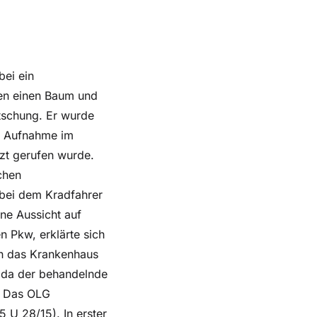
bei ein
en einen Baum und
etschung. Er wurde
er Aufnahme im
zt gerufen wurde.
schen
bei dem Kradfahrer
ne Aussicht auf
n Pkw, erklärte sich
en das Krankenhaus
, da der behandelnde
. Das OLG
 U 28/15). In erster