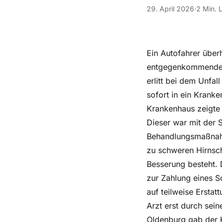
29. April 2026
·
2 Min. 
Ein Autofahrer über
entgegenkommendes 
erlitt bei dem Unfa
sofort in ein Krank
Krankenhaus zeigte 
Dieser war mit der S
Behandlungsmaßnahm
zu schweren Hirnsch
Besserung besteht. D
zur Zahlung eines S
auf teilweise Ersta
Arzt erst durch sei
Oldenburg gab der Kl