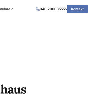
mulare
040 200085555
Kontakt
nhaus