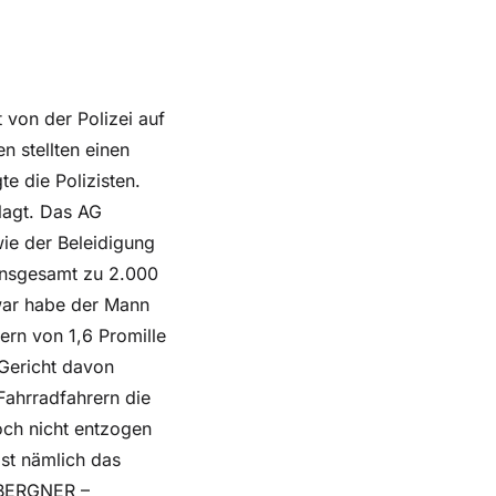
von der Polizei auf
n stellten einen
e die Polizisten.
lagt. Das AG
ie der Beleidigung
 insgesamt zu 2.000
Zwar habe der Mann
ern von 1,6 Promille
 Gericht davon
 Fahrradfahrern die
och nicht entzogen
ist nämlich das
 BERGNER –