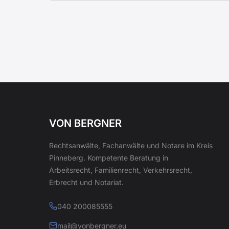
VON BERGNER
Rechtsanwälte, Fachanwälte und Notare im Kreis
Pinneberg. Kompetente Beratung in
Arbeitsrecht, Familienrecht, Verkehrsrecht,
Erbrecht und Notariat.
040 200085555
mail@vonbergner.eu