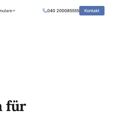
mulare
040 200085555
Kontakt
 für