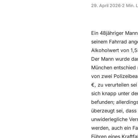
29. April 2026
·
2 Min. 
Ein 48jähriger Man
seinem Fahrrad ange
Alkoholwert von 1,58
Der Mann wurde dar
München entschied n
von zwei Polizeibea
€, zu verurteilen s
sich knapp unter der
befunden; allerding
überzeugt sei, dass 
unwiderlegliche Ver
werden, auch ein Fa
Führen eines Kraft