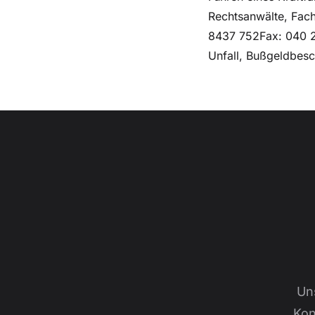
Rechtsanwälte, Fac
8437 752Fax: 040 2
Unfall, Bußgeldbes
Un
Kon