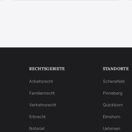
RECHTSGEBIETE
STANDORTE
Arbeitsrecht
Schenefeld
Familienrecht
Pinneberg
Verkehrsrecht
Quickborn
Erbrecht
Elmshorn
Notariat
Uetersen