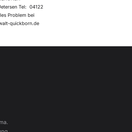
Uetersen Tel: 04122
les Problem bei
alt-quickborn.de
ma.
ung.