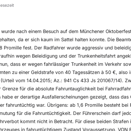
Lesezeit
n wurde nach einem Besuch auf dem Münchener Oktoberfest 
halten, da er sich kaum im Sattel halten konnte. Die Beamte
 Promille fest. Der Radfahrer wurde aggressiv und beleidigt
aufhin wegen Beleidigung und der Trunkenheitsfahrt angek
un, dass er wegen fahrlässiger Trunkenheit im Verkehr sow
mten zu einer Geldstrafe von 40 Tagessätzen à 50 €, also
ei (Urteil vom 14.04.2015; Az.: 941 Cs 433 Js 201067/14). 
 Grenze für die absolute Fahruntauglichkeit bei Fahrradfahr
s habe er derartige Ausfallerscheinungen gezeigt, dass das
er fahruntüchtig war. Übrigens: ab 1,6 Promille besteht bei
mutung für die Fahruntüchtigkeit. Der Führerschein darf jed
hrverbot kommt nicht in Betracht. Für diese beiden Strafen 
fahrzeuges in fahruntüchtigem Zustand Voraussetzung. VON