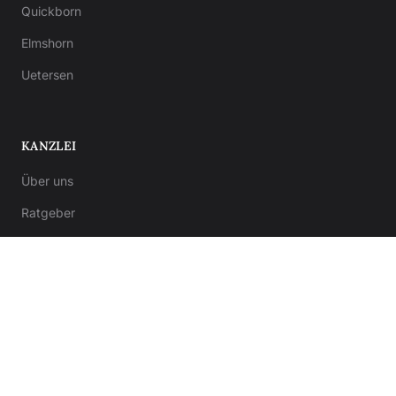
Quickborn
Elmshorn
Uetersen
KANZLEI
Über uns
Ratgeber
Kontakt
Notar-Formulare
Anwalt-Formulare