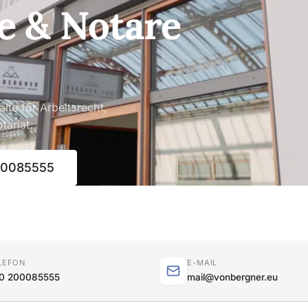
e & Notare
lte für Arbeitsrecht,
tariat.
00085555
LEFON
E-MAIL
0 200085555
mail@vonbergner.eu