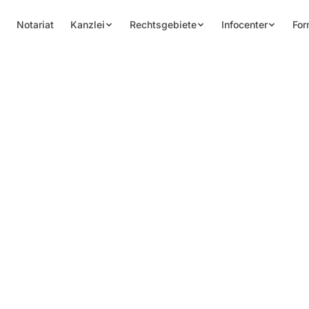
Notariat
Kanzlei
Rechtsgebiete
Infocenter
For