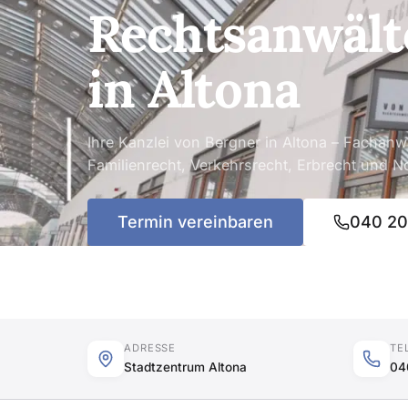
Rechtsanwält
in Altona
Ihre Kanzlei von Bergner in Altona – Fachanwä
Familienrecht, Verkehrsrecht, Erbrecht und No
Termin vereinbaren
040 2
ADRESSE
TE
Stadtzentrum Altona
04