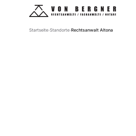
Startseite
Standorte
Rechtsanwalt Altona
›
›