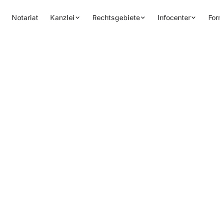
Notariat
Kanzlei
Rechtsgebiete
Infocenter
For