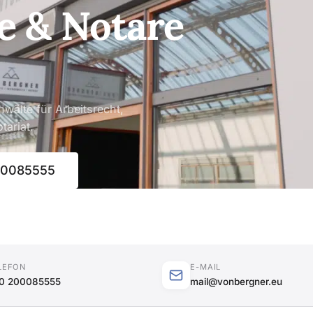
e & Notare
nwälte für Arbeitsrecht,
tariat.
00085555
LEFON
E-MAIL
0 200085555
mail@vonbergner.eu