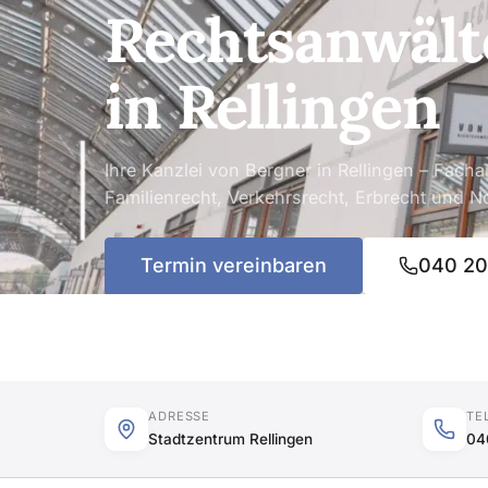
Rechtsanwält
in Rellingen
Ihre Kanzlei von Bergner in Rellingen – Facha
Familienrecht, Verkehrsrecht, Erbrecht und No
Termin vereinbaren
040 2
ADRESSE
TE
Stadtzentrum Rellingen
04