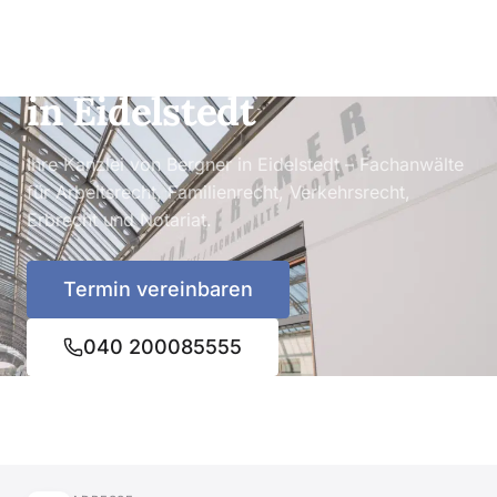
STANDORT EIDELSTEDT
Rechtsanwälte & Notare
in Eidelstedt
Ihre Kanzlei von Bergner in Eidelstedt – Fachanwälte
für Arbeitsrecht, Familienrecht, Verkehrsrecht,
Erbrecht und Notariat.
Termin vereinbaren
040 200085555