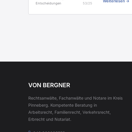
Weiterlesen →
Entscheidungen
53/25
VON BERGNER
Rechtsanwälte, Fachanwälte und Notare im Kreis
Pinneberg. Kompetente Beratung in
Arbeitsrecht, Familienrecht, Verkehrsrecht,
Erbrecht und Notariat.