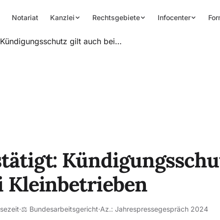
Notariat
Kanzlei
Rechtsgebiete
Infocenter
For
 Kündigungsschutz gilt auch bei…
tätigt: Kündigungsschut
i Kleinbetrieben
sezeit
·
⚖️ Bundesarbeitsgericht
·
Az.: Jahrespressegespräch 2024