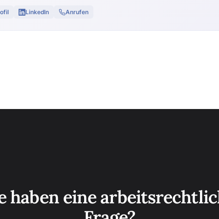
ofil
LinkedIn
Anrufen
e haben eine arbeitsrechtli
Frage?