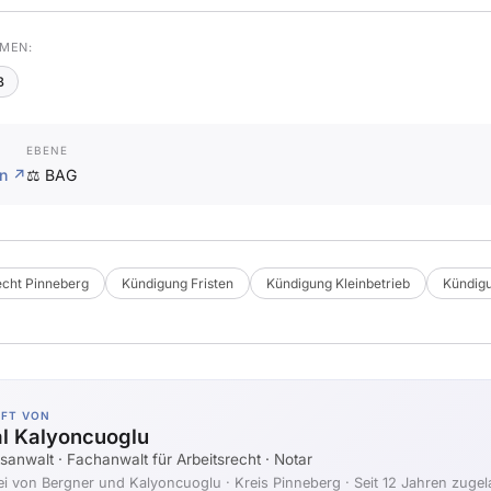
MEN:
B
EBENE
en ↗
⚖️ BAG
echt Pinneberg
Kündigung Fristen
Kündigung Kleinbetrieb
Kündig
ÜFT VON
al Kalyoncuoglu
sanwalt · Fachanwalt für Arbeitsrecht · Notar
ei von Bergner und Kalyoncuoglu
· Kreis Pinneberg · Seit 12 Jahren zuge