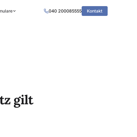
mulare
040 200085555
Kontakt
z gilt