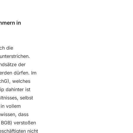
ehmern in
ch die
nterstrichen.
undsätze der
werden dürfen. Im
chG), welches
p dahinter ist
tnisses, selbst
in vollem
 wissen, dass
2 BGB) verstoßen
schäftigten nicht