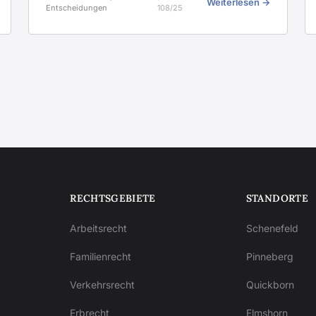
Weiterlesen →
Entscheidungen
108/25
RECHTSGEBIETE
STANDORTE
Arbeitsrecht
Schenefeld
Familienrecht
Pinneberg
Verkehrsrecht
Quickborn
Erbrecht
Elmshorn