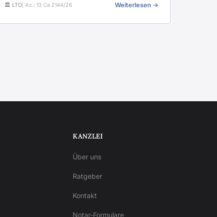
Weiterlesen →
🏛️ LTO
| Az.: 13 Ca 2144/26
KANZLEI
Über uns
Ratgeber
Kontakt
Notar-Formulare