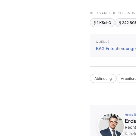
RELEVANTE RECHTSNOR
§ 1 KSchG
§ 242 BG
QUELLE
BAG Entscheidung
Abfindung
Arbeitsr
GEPR
Erd
Recht
Kanzl