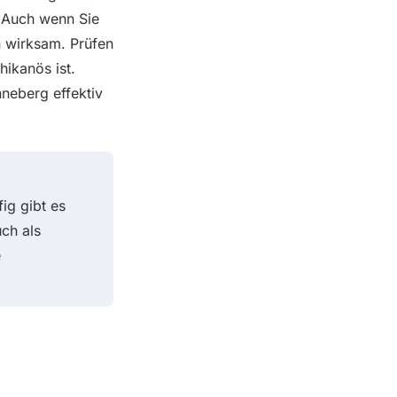
s: Auch wenn Sie
h wirksam. Prüfen
ikanös ist.
neberg effektiv
ig gibt es
ch als
e