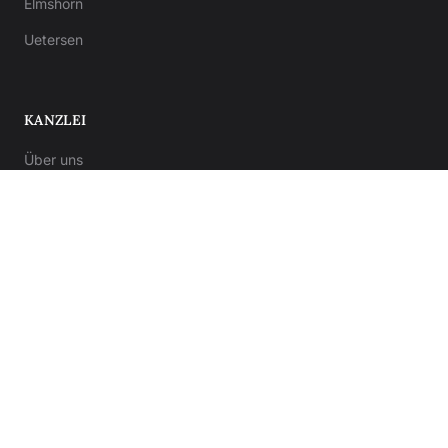
Elmshorn
Uetersen
KANZLEI
Über uns
Ratgeber
Kontakt
Notar-Formulare
Anwalt-Formulare
© 2026 Kanzlei von Bergner. Alle Rechte vorbehalten.
Impressum
Datenschutz