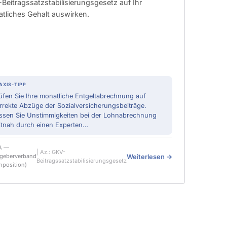
Beitragssatzstabilisierungsgesetz auf Ihr
tliches Gehalt auswirken.
AXIS-TIPP
üfen Sie Ihre monatliche Entgeltabrechnung auf
rrekte Abzüge der Sozialversicherungsbeiträge.
ssen Sie Unstimmigkeiten bei der Lohnabrechnung
itnah durch einen Experten…
A —
| Az.: GKV-
Weiterlesen →
tgeberverband
Beitragssatzstabilisierungsgesetz
nposition)