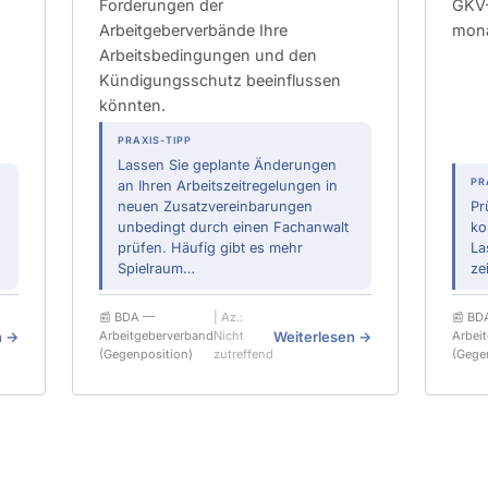
Forderungen der
GKV-
Arbeitgeberverbände Ihre
mona
Arbeitsbedingungen und den
Kündigungsschutz beeinflussen
könnten.
PRAXIS-TIPP
Lassen Sie geplante Änderungen
PR
an Ihren Arbeitszeitregelungen in
neuen Zusatzvereinbarungen
Pr
unbedingt durch einen Fachanwalt
ko
prüfen. Häufig gibt es mehr
La
Spielraum…
ze
📰 BDA —
| Az.:
📰 BD
n →
Weiterlesen →
Arbeitgeberverband
Nicht
Arbei
(Gegenposition)
zutreffend
(Gege