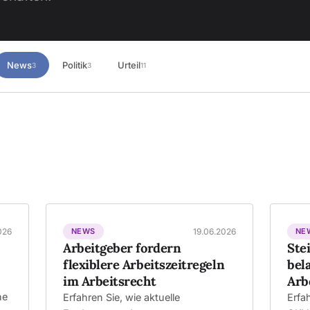
News
Politik
Urteil
3
3
11
026
NEWS
19.06.2026
NE
Arbeitgeber fordern
Ste
flexiblere Arbeitszeitregeln
bel
im Arbeitsrecht
Arb
he
Erfahren Sie, wie aktuelle
Erfa