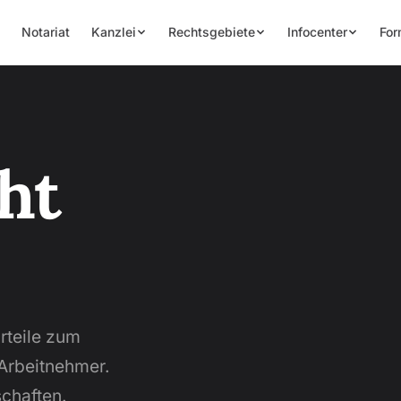
Notariat
Kanzlei
Rechtsgebiete
Infocenter
For
ht
rteile zum
 Arbeitnehmer.
chaften.