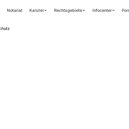
Notariat
Kanzlei
Rechtsgebiete
Infocenter
For
chutz