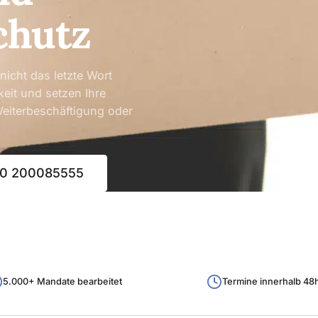
chutz
icht das letzte Wort
eit und setzen Ihre
eiterbeschäftigung oder
0 200085555
5.000+ Mandate bearbeitet
Termine innerhalb 48