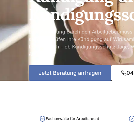
Kündigungss
Eine Kündigung durch den Arbeitgeber muss n
sein. Wir prüfen Ihre Kündigung auf Wirksamk
Rechte durch – ob Kündigungsschutzklage, W
Abfindung.
Jetzt Beratung anfragen
04
Fachanwälte für Arbeitsrecht