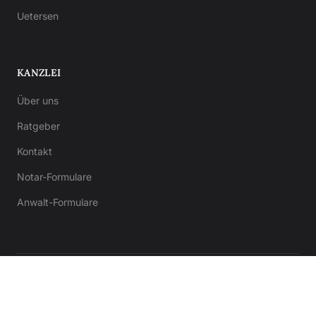
Uetersen
KANZLEI
Über uns
Ratgeber
Kontakt
Notar-Formulare
Anwalt-Formulare
© 2026 Kanzlei von Bergner. Alle Rechte vorbehalten.
Impressum
Datenschutz